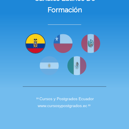
Formación
Cursos y Postgrados Ecuador
www.cursosypostgrados.ec